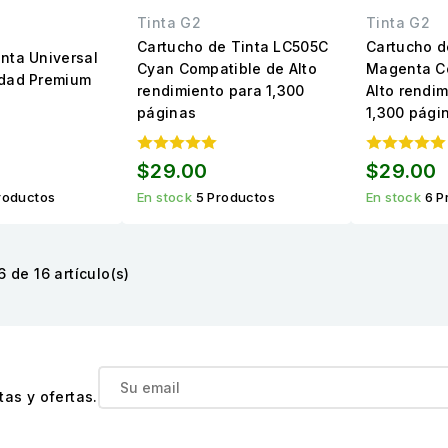
Tinta G2
Tinta G2
Cartucho de Tinta LC505C
Cartucho d
inta Universal
Cyan Compatible de Alto
Magenta C
idad Premium
rendimiento para 1,300
Alto rendi
páginas
1,300 pági
$29.00
$29.00
roductos
En stock
5 Productos
En stock
6 P
 de 16 artículo(s)
as y ofertas.