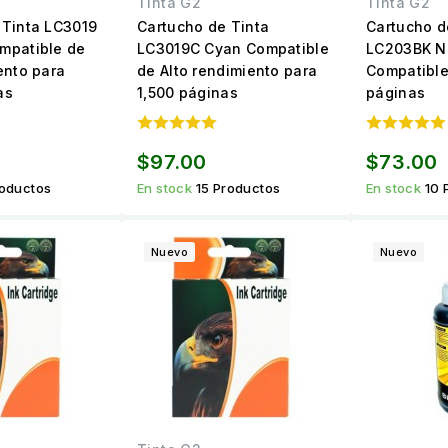
Tinta G2
Tinta G2
 Tinta LC3019
Cartucho de Tinta
Cartucho d
mpatible de
LC3019C Cyan Compatible
LC203BK N
ento para
de Alto rendimiento para
Compatible
as
1,500 páginas
páginas
$97.00
$73.00
roductos
En stock
15 Productos
En stock
10 
Nuevo
Nuevo