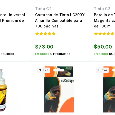
Tinta G2
Tinta G2
inta Universal
Cartucho de Tinta LC203Y
Botella de 
d Premium de
Amarillo Compatible para
Magenta c
700 páginas
de 100 ml.
$73.00
$50.00
roductos
En stock
9 Productos
En stock
50 
Nuevo
Nuevo