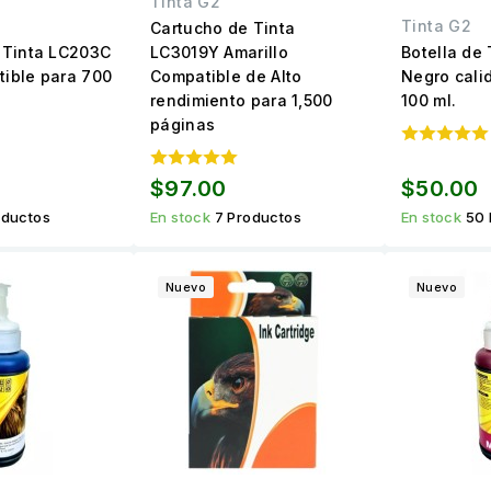
Tinta G2
Tinta G2
Cartucho de Tinta
 Tinta LC203C
LC3019Y Amarillo
Botella de 
ible para 700
Compatible de Alto
Negro cali
rendimiento para 1,500
100 ml.
páginas
$97.00
$50.00
oductos
En stock
7 Productos
En stock
50 
Nuevo
Nuevo