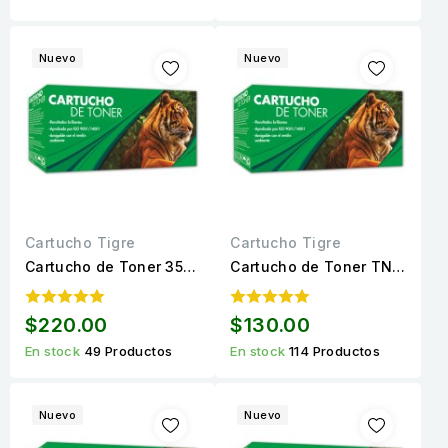
Nuevo
Nuevo
Cartucho Tigre
Cartucho Tigre
Cartucho de Toner 35A
Cartucho de Toner TN-
(CB435A) / 85A
1060 Compatible Negro
(CE285A) Negro
Calidad Estándar para
$220.00
$130.00
Compatible Calidad
1,000 páginas
En stock
49 Productos
En stock
114 Productos
Estándar para 2,000...
Nuevo
Nuevo