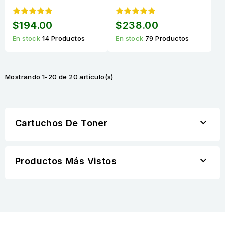
420 / TN-450
Imagen DR-1060
Compatible Calidad
Compatible Calidad
$194.00
$238.00
Estándar para 2,600
Estándar para 10,000
En stock
14 Productos
En stock
79 Productos
páginas
páginas
Mostrando 1-20 de 20 artículo(s)

Cartuchos De Toner

Productos Más Vistos