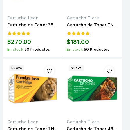
Cartucho Leon
Cartucho Tigre
Cartucho de Toner 35A
Cartucho de Toner TN-
(CB435A) / 85A
760 Compatible
(CE285A) Negro
Calidad Estándar para
$270.00
$181.00
Compatible Calidad
3,000 páginas.
En stock
50 Productos
En stock
50 Productos
Premium para 2,000...
Nuevo
Nuevo
Cartucho Leon
Cartucho Tigre
Cartucho de Toner TN-
Cartucho de Toner 48A