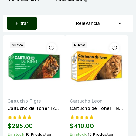

Filtrar
Relevancia
Nuevo
Nuevo
Cartucho Tigre
Cartucho Leon
Cartucho de Toner 121
Cartucho de Toner TN-
(3252C001AA) Negro
850 Compatible Calidad
Compatible Calidad
Premium de Alto
$295.00
$410.00
Estándar para 5,000
rendimiento para 8,000
En stock
10 Productos
En stock
15 Productos
páginas.
páginas