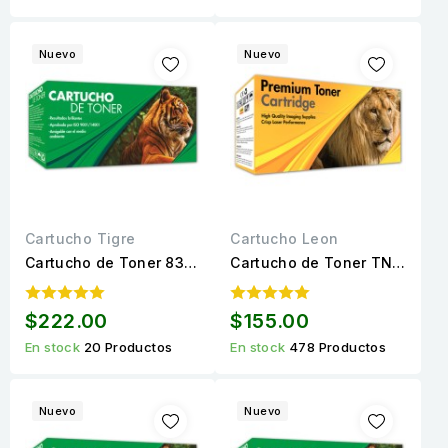
Nuevo
Nuevo
Cartucho Tigre
Cartucho Leon
Cartucho de Toner 83A
Cartucho de Toner TN-
(CF283A) Negro
1060 Negro Compatible
Compatible Calidad
Calidad Premium para
$222.00
$155.00
Estándar para 1,500
1,000 páginas.
En stock
20 Productos
En stock
478 Productos
páginas.
Nuevo
Nuevo