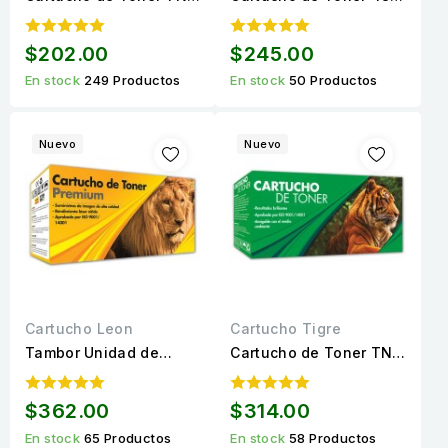
660 Negro Compatible
(CF248A) Negro
Calidad Premium para
Compatible Calidad
$202.00
$245.00
2,600 páginas.
Estándar para 1000
En stock
249 Productos
En stock
50 Productos
páginas.
Nuevo
Nuevo
Cartucho Leon
Cartucho Tigre
Tambor Unidad de
Cartucho de Toner TN-
Imagen DR-820
850 Negro Compatible
Compatible Calidad
Calidad Estándar de
$362.00
$314.00
Premium para 30,000
Alto rendimiento para
En stock
65 Productos
En stock
58 Productos
páginas.
8,000...