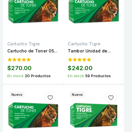
Cartucho Tigre
Cartucho Tigre
Cartucho de Toner 05A
Tambor Unidad de
(CE505A) / 80A
Imagen DR-630
(CF280A) / 120 Negro
Compatible Calidad
$270.00
$242.00
Compatible Calidad
Estándar para 20,000
En stock
20 Productos
En stock
59 Productos
Estándar para...
páginas.
Nuevo
Nuevo