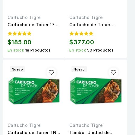
Cartucho Tigre
Cartucho Tigre
Cartucho de Toner 17A
Cartucho de Toner
(CF217A) Negro
Marca Tigre 258A
Compatible Calidad
(CF258A) Negro Con
$185.00
$377.00
Estándar para 1,600
Chip Calidad Estándar
En stock
18 Productos
En stock
50 Productos
páginas.
para 3,000 páginas
Nuevo
Nuevo
Cartucho Tigre
Cartucho Tigre
Cartucho de Toner TN-
Tambor Unidad de