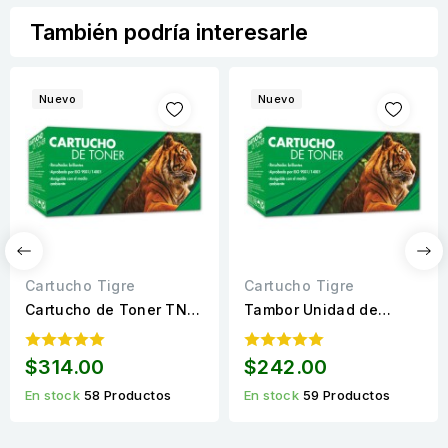
También podría interesarle
Nuevo
Nuevo
Cartucho Tigre
Cartucho Tigre
Cartucho de Toner TN-
Tambor Unidad de
850 Negro Compatible
Imagen DR-630
Calidad Estándar de
Compatible Calidad
$314.00
$242.00
Alto rendimiento para
Estándar para 20,000
En stock
58 Productos
En stock
59 Productos
8,000...
páginas.