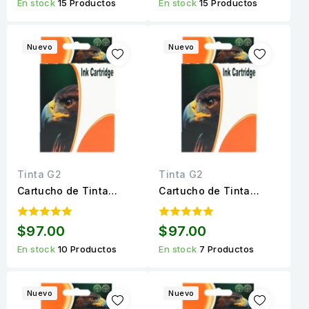
En stock
15 Productos
En stock
15 Productos
páginas
páginas
Nuevo
Nuevo
Tinta G2
Tinta G2
Cartucho de Tinta
Cartucho de Tinta
LC3019M Magenta
LC3019Y Amarillo
Compatible de Alto
Compatible de Alto
$97.00
$97.00
rendimiento para 1,500
rendimiento para 1,500
En stock
10 Productos
En stock
7 Productos
páginas
páginas
Nuevo
Nuevo