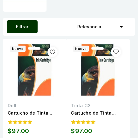

Filtrar
Relevancia
Nuevo
Nuevo
Dell
Tinta G2
Cartucho de Tinta
Cartucho de Tinta
LC3019 BK Negro
LC3019C Cyan
Compatible de Alto
Compatible de Alto
$97.00
$97.00
rendimiento para 3,000
rendimiento para 1,500