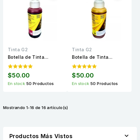
Tinta G2
Tinta G2
Botella de Tinta
Botella de Tinta
Universal Magenta
Universal Amarillo
calidad Premium de 100
calidad Premium de 100
$50.00
$50.00
ml.
ml.
En stock
50 Productos
En stock
50 Productos
Mostrando 1-16 de 16 artículo(s)

Productos Más Vistos