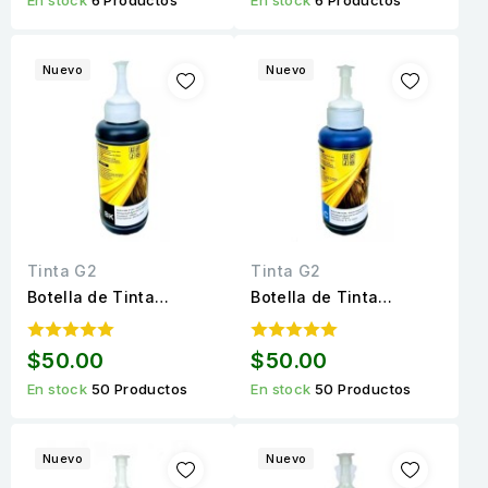
páginas
páginas
Nuevo
Nuevo
Tinta G2
Tinta G2
Botella de Tinta
Botella de Tinta
Universal Negro
Universal Cyan calidad
calidad Premium de 100
Premium de 100 ml.
$50.00
$50.00
ml.
En stock
50 Productos
En stock
50 Productos
Nuevo
Nuevo