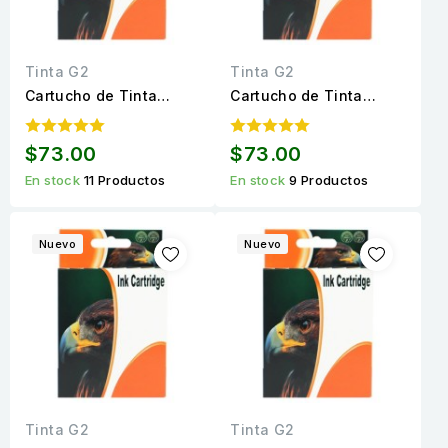
Tinta G2
Tinta G2
Cartucho de Tinta
Cartucho de Tinta
LC203M Magenta
LC203Y Amarillo
Compatible para 700
Compatible para 700
$73.00
$73.00
páginas
páginas
En stock
11 Productos
En stock
9 Productos
Nuevo
Nuevo
Tinta G2
Tinta G2