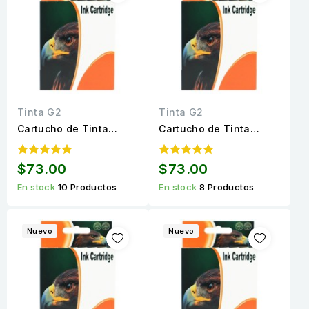
Tinta G2
Tinta G2
Cartucho de Tinta
Cartucho de Tinta
LC203BK Negro
LC203C Cyan
Compatible para 700
Compatible para 700
$73.00
$73.00
páginas
páginas
En stock
10 Productos
En stock
8 Productos
Nuevo
Nuevo