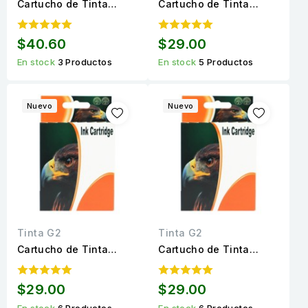
Cartucho de Tinta
Cartucho de Tinta
LC509BK Negro
LC505C Cyan
Compatible de Alto
Compatible de Alto
$40.60
$29.00
rendimiento para 2,400
rendimiento para 1,300
En stock
3 Productos
En stock
5 Productos
páginas
páginas
Nuevo
Nuevo
Tinta G2
Tinta G2
Cartucho de Tinta
Cartucho de Tinta
LC505M Magenta
LC505Y Amarillo
Compatible de Alto
Compatible de Alto
$29.00
$29.00
rendimiento para 1,300
rendimiento para 1,300
En stock
6 Productos
En stock
6 Productos