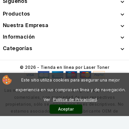
Síguenos

Productos

Nuestra Empresa

Información

Categorías

© 2026 - Tienda en línea por Laser Toner
Este sitio utiliza cookies para asegurar una mejor
experiencia en sus compras en línea y de navegación.
Las marcas, nombres, imágenes, logotipos y referencias
comerciales, son propiedad de sus respectivos
Ver
Política de Privacidad
.
propietarios, sólo se utilizan con fines descriptivos. No
Aceptar
estamos asociados con ningún fabricante OEM de
cartuchos o impresoras