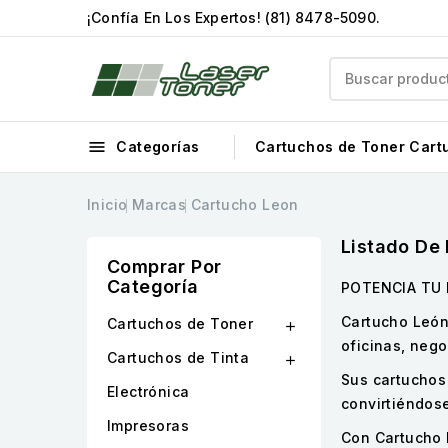
¡Confía En Los Expertos!
(81) 8478-5090
.

Categorías
Cartuchos de Toner
Cart
Inicio
Marcas
Cartucho Leon
Listado De
Comprar Por
Categoría
POTENCIA TU 
Cartucho León
Cartuchos de Toner

oficinas, neg
Cartuchos de Tinta

Sus cartuchos
Electrónica
convirtiéndos
Impresoras
Con Cartucho 