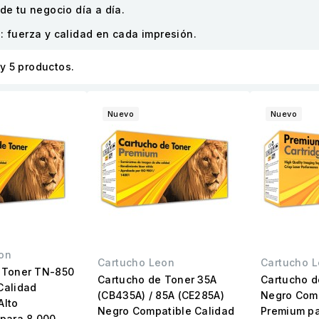
de tu negocio día a día.
: fuerza y calidad en cada impresión.
y 5 productos.
Nuevo
Nuevo
on
Cartucho Leon
Cartucho 
 Toner TN-850
Cartucho de Toner 35A
Cartucho 
Calidad
(CB435A) / 85A (CE285A)
Negro Comp
Alto
Negro Compatible Calidad
Premium pa
 para 8,000