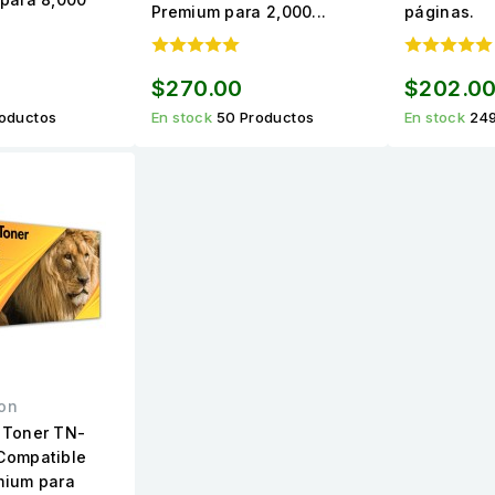
Premium para 2,000...
páginas.
$270.00
$202.0
roductos
En stock
50 Productos
En stock
249
on
 Toner TN-
Compatible
mium para